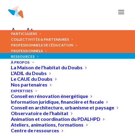
Panneau de gestion des cookies
A-
A+
PARTICULIERS
COLLECTIVITÉS & PARTENAIRES
PROFESSIONNELS DE L’ÉDUCATION
PROFESSIONNELS
RESSOURCES
À PROPOS
Prêt d’exposition
La Maison de l’habitat du Doubs
L’ADIL du Doubs
Le CAUE du Doubs
Nos partenaires
EXPERTISES
Conseil en rénovation énergétique
Information juridique, financière et fiscale
Conseil en architecture, urbanisme et paysage
Observatoire de l’habitat
Animation et coordination du PDALHPD
Ateliers, animations, formations
Centre de ressources