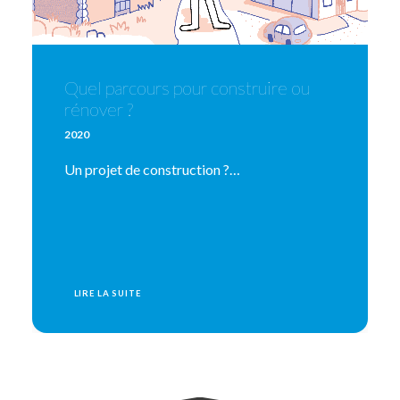
re ou
Journées européennes du
patrimoine 2026/ Atelier pratiqu
réaliser ses enduits terre-chanvr
Vendredi 18 septembre 2026, de 14h à 18h
Vendredi 18 septembre 2026 / De 14h à
18hCure de Saint-Hilaire (25) - A côté d
l'égliseÀ…
LIRE LA SUITE