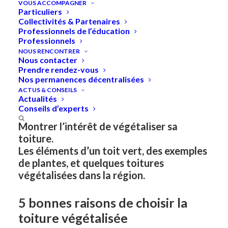
VOUS ACCOMPAGNER
Particuliers
Collectivités & Partenaires
Professionnels de l’éducation
Professionnels
Accueil
»
Toitures végétalisées
NOUS RENCONTRER
Nous contacter
Prendre rendez-vous
"Toitures végétalisées" -
Nos permanences décentralisées
ACTUS & CONSEILS
Exposition itinérante
Actualités
Conseils d’experts
Montrer l’intérêt de végétaliser sa
toiture.
Les éléments d’un toit vert, des exemples
de plantes, et quelques toitures
végétalisées dans la région.
5 bonnes raisons de choisir la
toiture végétalisée