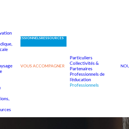
vation
CATION
PROFESSIONNELS
RESSOURCES
idique,
scale
Particuliers
Collectivités &
aysage
VOUS ACCOMPAGNER
NOU
Partenaires
e
Professionnels de
l’éducation
Professionnels
u
ions,
ources