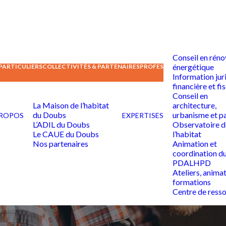
Conseil en réno
énergétique
PARTICULIERS
COLLECTIVITÉS & PARTENAIRES
PROFESSIONNELS DE L’ÉDU
Information jur
financière et fi
Conseil en
La Maison de l’habitat
architecture,
du Doubs
urbanisme et p
PROPOS
EXPERTISES
L’ADIL du Doubs
Observatoire d
Le CAUE du Doubs
l’habitat
Nos partenaires
Animation et
coordination d
PDALHPD
Ateliers, animat
formations
Centre de ress