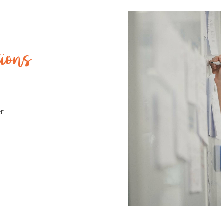
tions
er