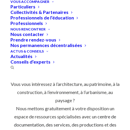
VOUS ACCOMPAGNER
Particuliers
Collectivités & Partenaires
Professionnels de l’éducation
Professionnels
Accueil
»
Ressources
NOUS RENCONTRER
Nous contacter
Prendre rendez-vous
Ressources
en
architecture,
Nos permanences décentralisées
urbanisme,
ACTUS & CONSEILS
Actualités
Conseils d’experts
environnement
et
paysage
Vous vous intéressez à l’architecture, au patrimoine, à la
construction, à l’environnement, à l’urbanisme, au
paysage ?
Nous mettons gratuitement à votre disposition un
espace de ressources spécialisées avec un
centre de
documentation, des services
,
des productions
et
des