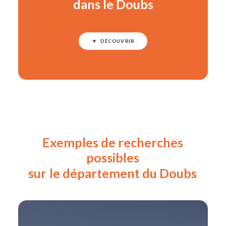
dans le Doubs
DÉCOUVRIR
Exemples
de
recherches
possibles
sur
le
département
du
Doubs