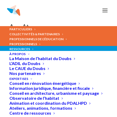
Panneau de gestion des cookies
A-
A+
PARTICULIERS
COLLECTIVITÉS & PARTENAIRES
PROFESSIONNELS DE L’ÉDUCATION
PROFESSIONNELS
RESSOURCES
NOS
RAPPORTS
D'ACTIVITÉ
À PROPOS
La Maison de l’habitat du Doubs
L’ADIL du Doubs
Le CAUE du Doubs
Nos partenaires
EXPERTISES
Conseil en rénovation énergétique
Information juridique, financière et fiscale
Conseil en architecture, urbanisme et paysage
Observatoire de l’habitat
Animation et coordination du PDALHPD
Ateliers, animations, formations
Centre de ressources