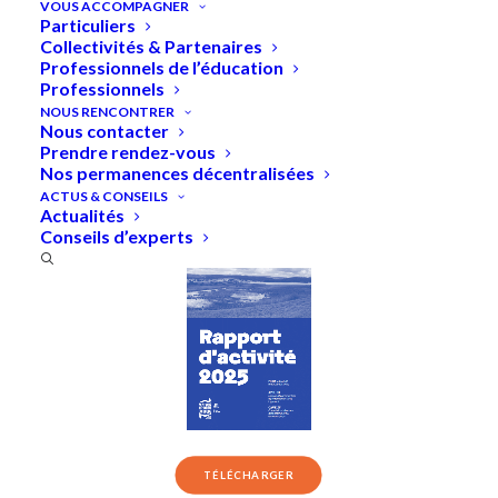
VOUS ACCOMPAGNER
Particuliers
Collectivités & Partenaires
Professionnels de l’éducation
Professionnels
Accueil
»
Nos rapports d’activité
NOUS RENCONTRER
Nous contacter
Prendre rendez-vous
2025
2024
2023
2022
Nos permanences décentralisées
2021
2020
2019
2018
ACTUS & CONSEILS
Actualités
Conseils d’experts
TÉLÉCHARGER