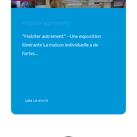
Habiter autrement
"Habiter autrement" - Une exposition
itinérante La maison individuelle a de
fortes…
LIRE LA SUITE