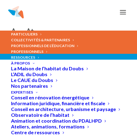
Panneau de gestion des cookies
A-
A+
PARTICULIERS
COLLECTIVITÉS & PARTENAIRES
PROFESSIONNELS DE L’ÉDUCATION
PROFESSIONNELS
RESSOURCES
À PROPOS
Un
jardin
pour
quoi
faire
?
La Maison de l’habitat du Doubs
L’ADIL du Doubs
Le CAUE du Doubs
Nos partenaires
EXPERTISES
Conseil en rénovation énergétique
Information juridique, financière et fiscale
Conseil en architecture, urbanisme et paysage
Observatoire de l’habitat
Animation et coordination du PDALHPD
Ateliers, animations, formations
Centre de ressources