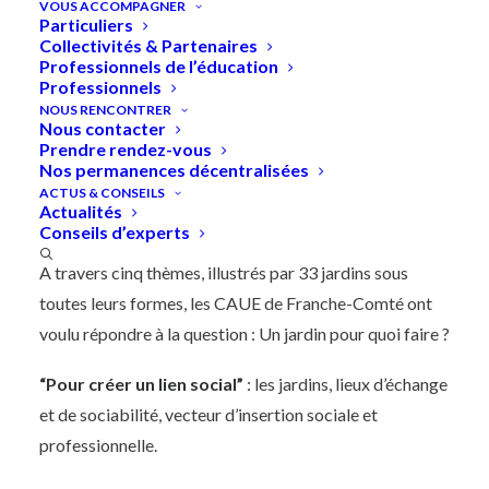
VOUS ACCOMPAGNER
Particuliers
Collectivités & Partenaires
Professionnels de l’éducation
Professionnels
Accueil
»
Un jardin pour quoi faire ?
NOUS RENCONTRER
Nous contacter
Prendre rendez-vous
Un jardin pour quoi faire ? -
Nos permanences décentralisées
ACTUS & CONSEILS
Exposition itinérante
Actualités
Conseils d’experts
A travers cinq thèmes, illustrés par 33 jardins sous
toutes leurs formes, les CAUE de Franche-Comté ont
voulu répondre à la question : Un jardin pour quoi faire ?
“Pour créer un lien social”
: les jardins, lieux d’échange
et de sociabilité, vecteur d’insertion sociale et
professionnelle.