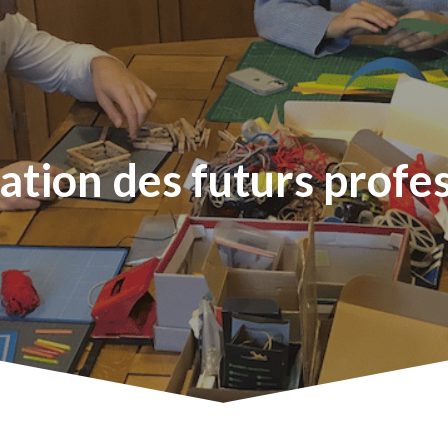
ation
des
futurs
profe