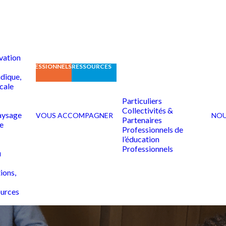
vation
CATION
PROFESSIONNELS
RESSOURCES
idique,
scale
Particuliers
Collectivités &
aysage
VOUS ACCOMPAGNER
NOU
Partenaires
e
Professionnels de
l’éducation
Professionnels
u
ions,
ources