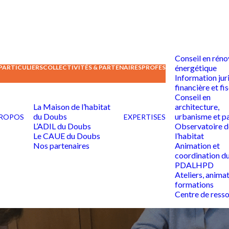
Conseil en réno
énergétique
PARTICULIERS
COLLECTIVITÉS & PARTENAIRES
PROFESSIONNELS DE L’ÉDU
Information jur
financière et fi
Conseil en
La Maison de l’habitat
architecture,
du Doubs
urbanisme et p
PROPOS
EXPERTISES
L’ADIL du Doubs
Observatoire d
Le CAUE du Doubs
l’habitat
Nos partenaires
Animation et
coordination d
PDALHPD
Ateliers, animat
formations
Centre de ress