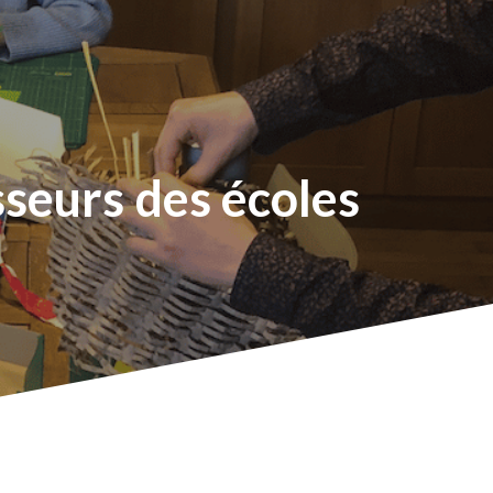
sseurs
des
écoles