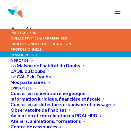
Panneau de gestion des cookies
A-
A+
PARTICULIERS
COLLECTIVITÉS & PARTENAIRES
PROFESSIONNELS DE L’ÉDUCATION
PROFESSIONNELS
RESSOURCES
Qualité
de
l'air
intérieur
et
À PROPOS
La Maison de l’habitat du Doubs
VMC
L’ADIL du Doubs
Le CAUE du Doubs
Nos partenaires
EXPERTISES
Conseil en rénovation énergétique
Information juridique, financière et fiscale
Conseil en architecture, urbanisme et paysage
Observatoire de l’habitat
Animation et coordination du PDALHPD
Ateliers, animations, formations
Centre de ressources