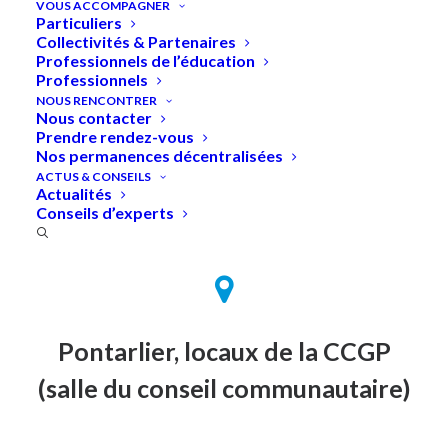
VOUS ACCOMPAGNER
Particuliers
Collectivités & Partenaires
Professionnels de l’éducation
Professionnels
Accueil
»
Qualité de l’air intérieur et VMC
NOUS RENCONTRER
Nous contacter
Prendre rendez-vous
Nos permanences décentralisées
ACTUS & CONSEILS
Actualités
Conseils d’experts
Mercredi 17 juin 2026 à 18h30
Pontarlier, locaux de la CCGP
(salle du conseil communautaire)