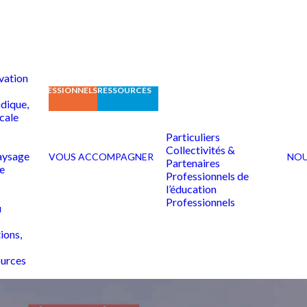
vation
CATION
PROFESSIONNELS
RESSOURCES
idique,
scale
Particuliers
Collectivités &
aysage
VOUS ACCOMPAGNER
NOU
Partenaires
e
Professionnels de
l’éducation
Professionnels
u
ions,
ources