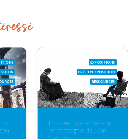
téressé
SITIONS
EXPOSITIONS
OSITION
PRÊT D'EXPOSITION
OURCES
RESSOURCES
Dessiner, voir et prévoir
 un
en compagnie de Jean
 son
Garneret