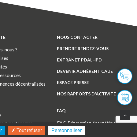
ITE
NOUS CONTACTER
PRENDRE RENDEZ-VOUS
s-nous ?
ises
EXTRANET PDALHPD
ités
DEVENIR ADHÉRENT CAUE
ressources
ESPACE PRESSE
ences décentralisées
NOS RAPPORTS D'ACTIVITÉ
S
FAQ
s
FAQ Rénovation énergétique
és & partenaires
r
Tout refuser
Personnaliser
FAQ Juridiques, financières,
els de l’éducation