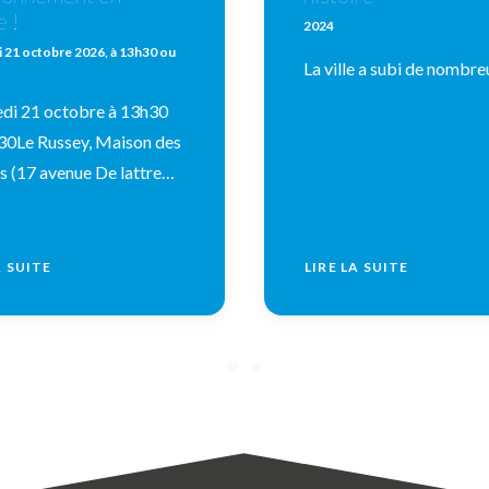
e !
2024
 21 octobre 2026, à 13h30 ou
La ville a subi de nombr
di 21 octobre à 13h30
30Le Russey, Maison des
s (17 avenue De lattre…
A SUITE
LIRE LA SUITE