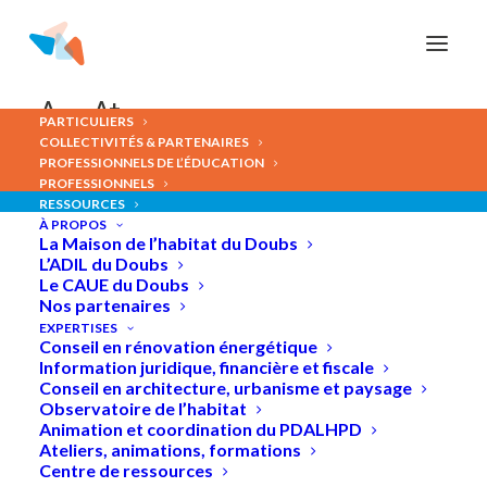
Panneau de gestion des cookies
A-
A+
PARTICULIERS
COLLECTIVITÉS & PARTENAIRES
PROFESSIONNELS DE L’ÉDUCATION
Conférence
-
Rénovation
PROFESSIONNELS
RESSOURCES
énergétique
de
votre
À PROPOS
La Maison de l’habitat du Doubs
logement
:
les
clés
pour
L’ADIL du Doubs
Le CAUE du Doubs
réussir
Nos partenaires
EXPERTISES
Conseil en rénovation énergétique
Information juridique, financière et fiscale
Conseil en architecture, urbanisme et paysage
Observatoire de l’habitat
Animation et coordination du PDALHPD
Ateliers, animations, formations
Centre de ressources