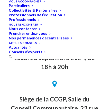
VOUS ACCOMPAGNER
Particuliers
Collectivités & Partenaires
Professionnels de l’éducation
Professionnels
Accueil
»
Conférence – Rénovation énergétique de
NOUS RENCONTRER
votre logement : les clés pour réussir
Nous contacter
Prendre rendez-vous
Nos permanences décentralisées
ACTUS & CONSEILS
Actualités
Conseils d’experts
Jeudi 26 septembre 2024, de
18h à 20h
Siège de la CCGP, Salle du
Conseil Communautaire, 22 rue