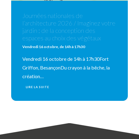
Journées nationales de
l’architecture 2026 / Imaginez votre
jardin : de la conception des
espaces au choix des végétaux
Vendredi 16 octobre, de 14h à 17h30
Vendredi 16 octobre de 14h à 17h30Fort
Griffon, BesançonDu crayon à la bêche, la
création…
LIRE LA SUITE