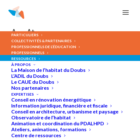
Panneau de gestion des cookies
A-
A+
PARTICULIERS
COLLECTIVITÉS & PARTENAIRES
PROFESSIONNELS DE L’ÉDUCATION
PROFESSIONNELS
Imaginez
votre
jardin
:
de
RESSOURCES
À PROPOS
la
conception
des
espaces
La Maison de l’habitat du Doubs
L’ADIL du Doubs
au
choix
des
végétaux
Le CAUE du Doubs
Nos partenaires
EXPERTISES
Conseil en rénovation énergétique
Information juridique, financière et fiscale
Conseil en architecture, urbanisme et paysage
Observatoire de l’habitat
Animation et coordination du PDALHPD
Ateliers, animations, formations
Centre de ressources