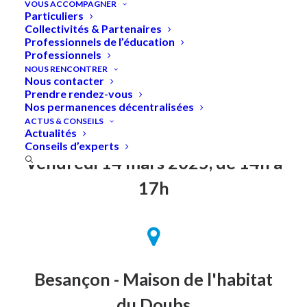
VOUS ACCOMPAGNER
Particuliers
Collectivités & Partenaires
Professionnels de l’éducation
Professionnels
Accueil
»
Imaginez votre jardin : de la conception des
NOUS RENCONTRER
espaces au choix des végétaux
Nous contacter
Prendre rendez-vous
Nos permanences décentralisées
ACTUS & CONSEILS
Actualités
Conseils d’experts
Vendredi 14 mars 2025, de 14h à
17h
Besançon - Maison de l'habitat
du Doubs