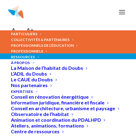
Panneau de gestion des cookies
A-
A+
PARTICULIERS
COLLECTIVITÉS & PARTENAIRES
PROFESSIONNELS DE L’ÉDUCATION
PROFESSIONNELS
RESSOURCES
Le
gel
des
loyers
des
À PROPOS
La Maison de l’habitat du Doubs
passoires
énergétiques
L’ADIL du Doubs
Le CAUE du Doubs
Nos partenaires
EXPERTISES
Conseil en rénovation énergétique
Information juridique, financière et fiscale
Conseil en architecture, urbanisme et paysage
Observatoire de l’habitat
Animation et coordination du PDALHPD
Ateliers, animations, formations
Centre de ressources