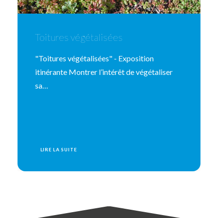
Toitures végétalisées
"Toitures végétalisées" - Exposition
itinérante Montrer l’intérêt de végétaliser
sa…
LIRE LA SUITE