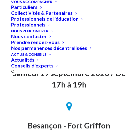
VOUS ACCOMPAGNER
Particuliers
Collectivités & Partenaires
Professionnels de l’éducation
Professionnels
Accueil
»
Journées européennes du patrimoine 2026 /
NOUS RENCONTRER
Lecture de paysage + Visite du Fort Griffon à Besançon
Nous contacter
Prendre rendez-vous
Nos permanences décentralisées
ACTUS & CONSEILS
Actualités
Conseils d’experts
Samedi 19 septembre 2026 / De
17h à 19h
Besançon - Fort Griffon