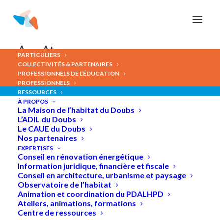
Panneau de gestion des cookies
A-
A+
PARTICULIERS
COLLECTIVITÉS & PARTENAIRES
PROFESSIONNELS DE L’ÉDUCATION
Journées
européennes
du
PROFESSIONNELS
RESSOURCES
patrimoine
2026
/
Lecture
À PROPOS
La Maison de l’habitat du Doubs
de
paysage
+
Visite
du
L’ADIL du Doubs
Le CAUE du Doubs
Fort
Griffon
à
Besançon
Nos partenaires
EXPERTISES
Conseil en rénovation énergétique
Information juridique, financière et fiscale
Conseil en architecture, urbanisme et paysage
Observatoire de l’habitat
Animation et coordination du PDALHPD
Ateliers, animations, formations
Centre de ressources