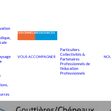
vation
CATION
PROFESSIONNELS
RESSOURCES
idique,
scale
Particuliers
Collectivités &
aysage
VOUS ACCOMPAGNER
NOU
Partenaires
e
Professionnels de
l’éducation
Professionnels
u
ions,
ources