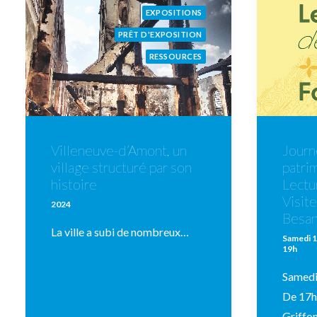
EXPOSITIONS
PRÊT D'EXPOSITION
RESSOURCES
Journ
Villeneuve-d’Amont, un
patri
village structuré par son
Lectu
histoire
Visite
2024
Besa
La ville a subi de nombreux…
Samedi 1
19h
Samedi
De 17h
Griffon