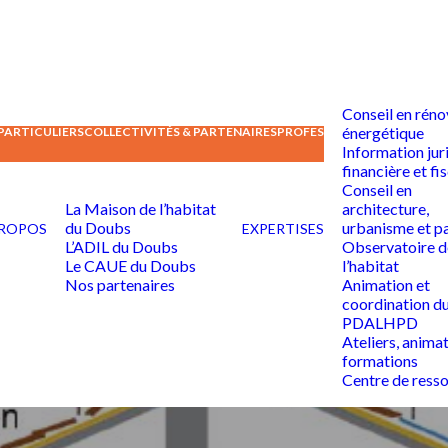
Conseil en réno
énergétique
PARTICULIERS
COLLECTIVITÉS & PARTENAIRES
PROFESSIONNELS DE L’ÉDU
Information jur
financière et fi
Conseil en
La Maison de l’habitat
architecture,
du Doubs
urbanisme et p
PROPOS
EXPERTISES
L’ADIL du Doubs
Observatoire d
Le CAUE du Doubs
l’habitat
Nos partenaires
Animation et
coordination d
PDALHPD
Ateliers, animat
formations
Centre de ress