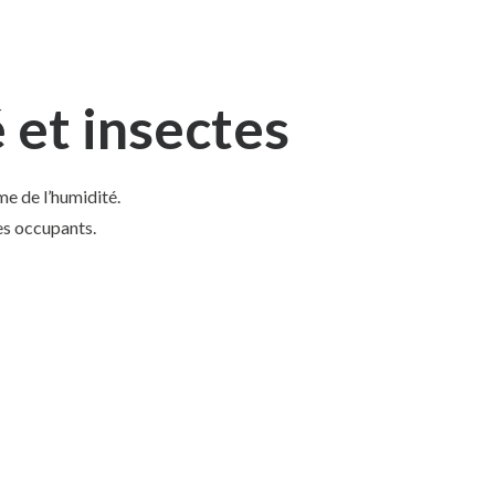
 et insectes
me de l’humidité.
es occupants.