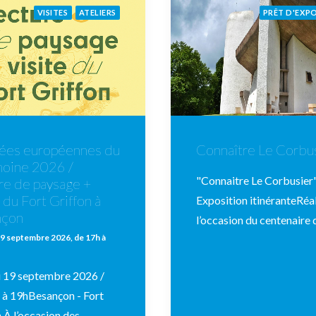
VISITES
ATELIERS
PRÊT D'EXP
ées européennes du
Connaître Le Corbu
moine 2026 /
"Connaitre Le Corbusier"
re de paysage +
 du Fort Griffon à
Exposition itinéranteRéal
nçon
l’occasion du centenaire
9 septembre 2026, de 17h à
 19 septembre 2026 /
 à 19hBesançon - Fort
 À l’occasion des