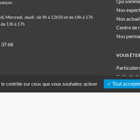
Qui somme
sançon
Nos expert
di, Mercredi, Jeudi : de 9h à 12h30 et de 14h à 17h
Nos actual
: de 13h à 17h
Centre de 
Nos perman
 37 68
VOUS ÊTE
Particulier
Collectivit
 le contrôle sur ceux que vous souhaitez activer
Tout accepte
Professionn
Profession