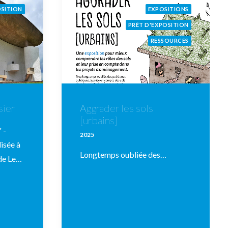
OSITION
EXPOSITIONS
PRÊT D'EXPOSITION
RESSOURCES
sier
Aggrader les sols
[urbains]
 -
2025
isée à
Longtemps oubliée des…
 de Le…