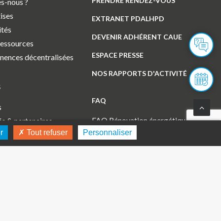
PRENDRE RENDEZ-VOUS
s-nous ?
ises
EXTRANET PDALHPD
ités
DEVENIR ADHÉRENT CAUE
ressources
ESPACE PRESSE
ences décentralisées
NOS RAPPORTS D'ACTIVITÉ
S
FAQ
s
FAQ Rénovation énergétique
és & partenaires
r
Tout refuser
Personnaliser
FAQ Juridiques, financières,
els de l’éducation
fiscales
nels
FAQ Architecture et paysage