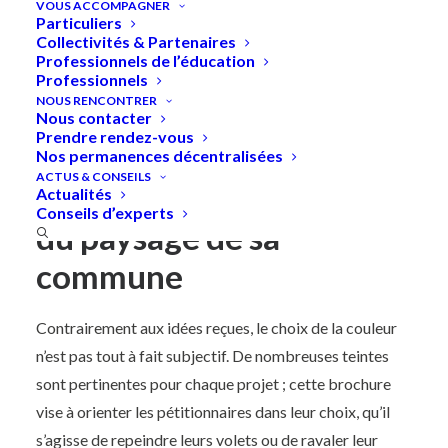
VOUS ACCOMPAGNER
Particuliers
Collectivités & Partenaires
Professionnels de l’éducation
Professionnels
Accueil
»
Couleurs et façades
NOUS RENCONTRER
Nous contacter
Prendre rendez-vous
Couleurs et façades :
Nos permanences décentralisées
ACTUS & CONSEILS
participer à l’harmonie
Actualités
Conseils d’experts
du paysage de sa
commune
Contrairement aux idées reçues, le choix de la couleur
n’est pas tout à fait subjectif. De nombreuses teintes
sont pertinentes pour chaque projet ; cette brochure
vise à orienter les pétitionnaires dans leur choix, qu’il
s’agisse de repeindre leurs volets ou de ravaler leur