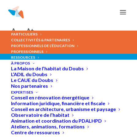
Panneau de gestion des cookies
A-
A+
PARTICULIERS
COLLECTIVITÉS & PARTENAIRES
PROFESSIONNELS DE L’ÉDUCATION
PROFESSIONNELS
RESSOURCES
À PROPOS
Couleurs
et
façades
La Maison de l’habitat du Doubs
L’ADIL du Doubs
Le CAUE du Doubs
Nos partenaires
EXPERTISES
Conseil en rénovation énergétique
Information juridique, financière et fiscale
Conseil en architecture, urbanisme et paysage
Observatoire de l’habitat
Animation et coordination du PDALHPD
Ateliers, animations, formations
Centre de ressources