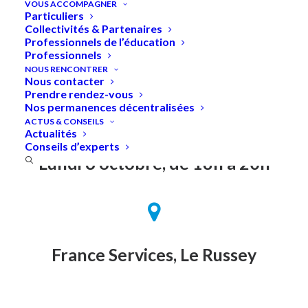
VOUS ACCOMPAGNER
Particuliers
Collectivités & Partenaires
Professionnels de l’éducation
Professionnels
Accueil
»
Énergie solaire : quelles solutions et à quel
NOUS RENCONTRER
coût ?
Nous contacter
Prendre rendez-vous
Nos permanences décentralisées
ACTUS & CONSEILS
Actualités
Conseils d’experts
Lundi 6 octobre, de 18h à 20h
France Services, Le Russey