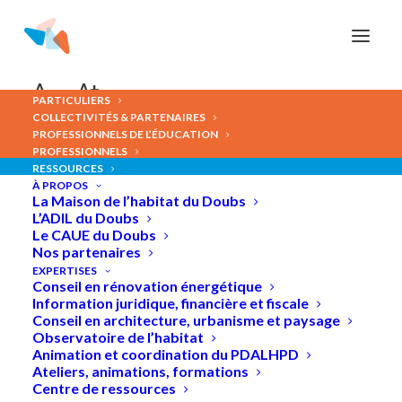
Panneau de gestion des cookies
A-
A+
PARTICULIERS
COLLECTIVITÉS & PARTENAIRES
PROFESSIONNELS DE L’ÉDUCATION
PROFESSIONNELS
RESSOURCES
Énergie
solaire
:
quelles
À PROPOS
La Maison de l’habitat du Doubs
solutions
et
à
quel
coût
?
L’ADIL du Doubs
Le CAUE du Doubs
Nos partenaires
EXPERTISES
Conseil en rénovation énergétique
Information juridique, financière et fiscale
Conseil en architecture, urbanisme et paysage
Observatoire de l’habitat
Animation et coordination du PDALHPD
Ateliers, animations, formations
Centre de ressources