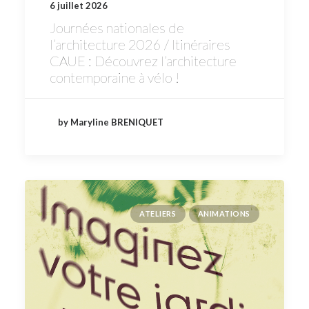
6 juillet 2026
Journées nationales de
l’architecture 2026 / Itinéraires
CAUE : Découvrez l’architecture
contemporaine à vélo !
by Maryline BRENIQUET
ATELIERS
ANIMATIONS