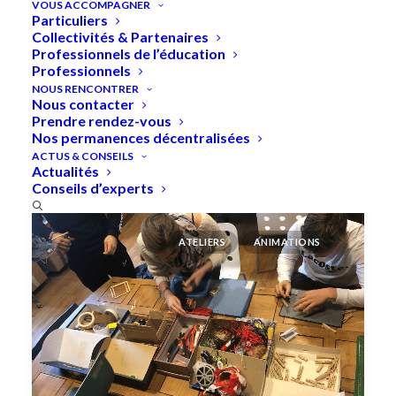
VOUS ACCOMPAGNER
Particuliers
Nous serons présents à la Foire aux
Collectivités & Partenaires
Plantes de la Saline royale d’Arc-et-
Professionnels de l’éducation
Senans !
Professionnels
NOUS RENCONTRER
Nous contacter
Prendre rendez-vous
by Maryline BRENIQUET
Nos permanences décentralisées
ACTUS & CONSEILS
Actualités
Conseils d’experts
ATELIERS
ANIMATIONS