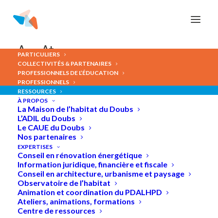
Panneau de gestion des cookies
Tous
Évènements
Visites
Actions pédagogiques
A-
A+
Webinaires
Ateliers
Conseils d'expert
Animations
PARTICULIERS
COLLECTIVITÉS & PARTENAIRES
PROFESSIONNELS DE L’ÉDUCATION
PROFESSIONNELS
RESSOURCES
ÉVÈNEMENTS
ANIMATIONS
À PROPOS
La Maison de l’habitat du Doubs
L’ADIL du Doubs
Le CAUE du Doubs
Nos partenaires
EXPERTISES
Conseil en rénovation énergétique
Information juridique, financière et fiscale
Conseil en architecture, urbanisme et paysage
Observatoire de l’habitat
Animation et coordination du PDALHPD
Ateliers, animations, formations
Centre de ressources
6 juillet 2026