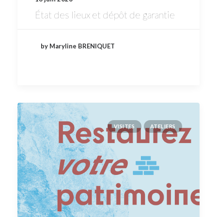
État des lieux et dépôt de garantie
by Maryline BRENIQUET
VISITES
ATELIERS