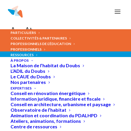
Panneau de gestion des cookies
A-
A+
PARTICULIERS
COLLECTIVITÉS & PARTENAIRES
PROFESSIONNELS DE L’ÉDUCATION
Conférence
:
Rénovation
PROFESSIONNELS
RESSOURCES
énergétique
de
votre
À PROPOS
La Maison de l’habitat du Doubs
logement
:
les
clés
pour
L’ADIL du Doubs
Le CAUE du Doubs
réussir
Nos partenaires
EXPERTISES
Conseil en rénovation énergétique
Information juridique, financière et fiscale
Conseil en architecture, urbanisme et paysage
Observatoire de l’habitat
Animation et coordination du PDALHPD
Ateliers, animations, formations
Centre de ressources