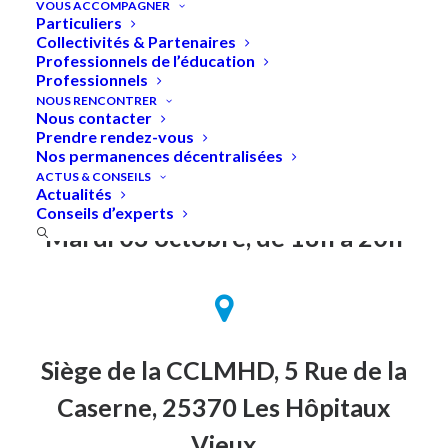
VOUS ACCOMPAGNER
Particuliers
Collectivités & Partenaires
Professionnels de l’éducation
Professionnels
Accueil
»
Conférence : Rénovation énergétique de
NOUS RENCONTRER
votre logement : les clés pour réussir
Nous contacter
Prendre rendez-vous
Nos permanences décentralisées
ACTUS & CONSEILS
Actualités
Conseils d’experts
Mardi 03 octobre, de 18h à 20h
Siège de la CCLMHD, 5 Rue de la
Caserne, 25370 Les Hôpitaux
Vieux