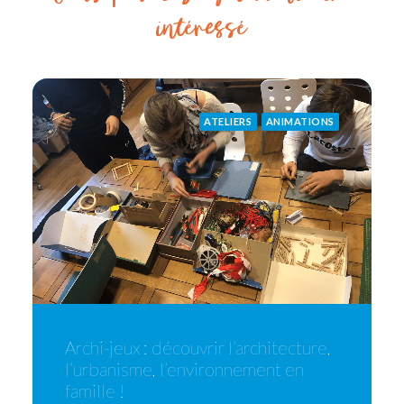
intéressé
ATELIERS
ANIMATIONS
Archi-jeux : découvrir l’architecture,
l’urbanisme, l’environnement en
famille !